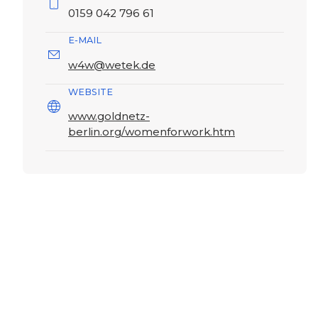
0159 042 796 61
E-MAIL
w4w@wetek.de
WEBSITE
www.goldnetz-
berlin.org/womenforwork.htm