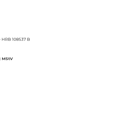
– HRB 108537 B
 2 MStV