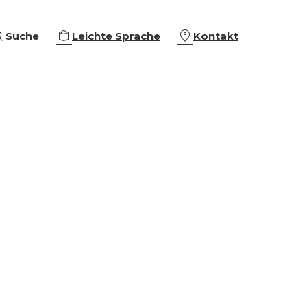
Suche
Leichte Sprache
Kontakt
eiterbildungen
ing & Empowerment
eschäftigung
che Orientierung