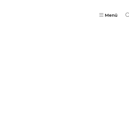
Menü
Pädagogische Aus- & W
Qualifizierung, Coach
Wege in Ausbildung & B
Jugendarbeit & Berufli