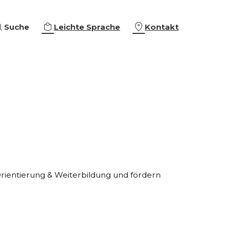
Suche
Leichte Sprache
Kontakt
eiterbildungen
ing & Empowerment
eschäftigung
che Orientierung
Orientierung & Weiterbildung und fördern