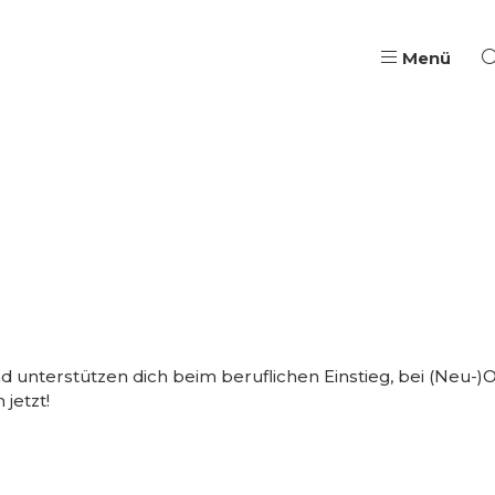
Menü
Pädagogische Aus- & W
Qualifizierung, Coach
Wege in Ausbildung & B
Jugendarbeit & Berufli
 unterstützen dich beim beruflichen Einstieg, bei (Neu-)
 jetzt!