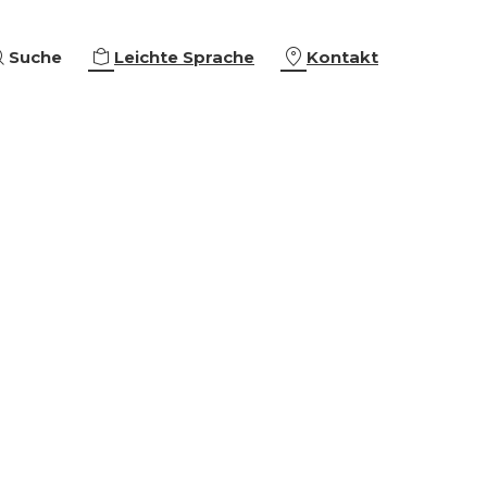
Suche
Leichte Sprache
Kontakt
eiterbildungen
ing & Empowerment
eschäftigung
che Orientierung