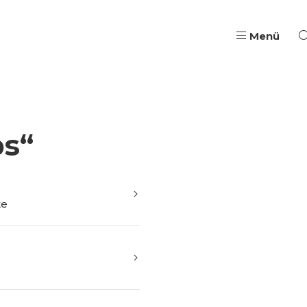
Menü
Pädagogische Aus- & W
s“
Qualifizierung, Coach
Wege in Ausbildung & B
Jugendarbeit & Berufli
te