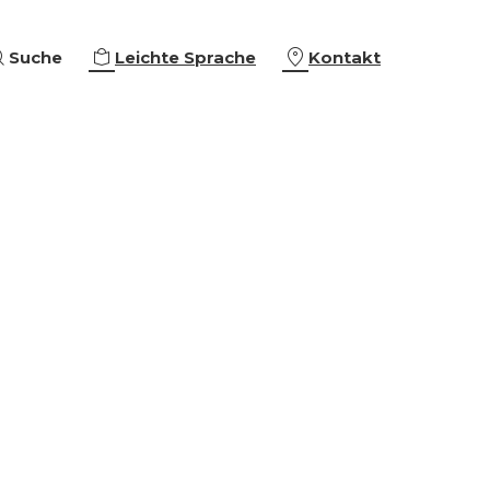
Suche
Leichte Sprache
Kontakt
eiterbildungen
ing & Empowerment
eschäftigung
che Orientierung