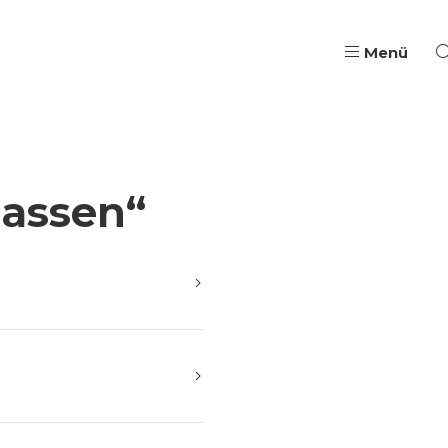
Menü
Pädagogische Aus- & W
assen“
Qualifizierung, Coach
Wege in Ausbildung & B
Jugendarbeit & Berufli