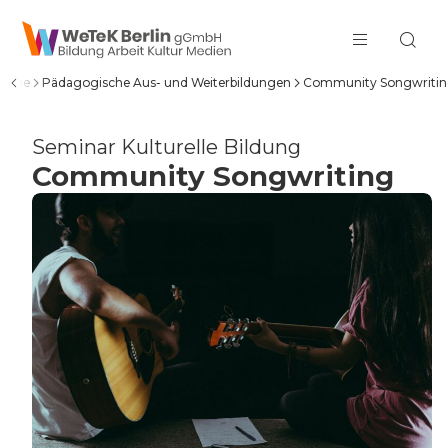
zum Inhalt springen
Home
Pädagogische Aus- und Weiterbildungen
Community Songwriti
Seminar Kulturelle Bildung
Community Songwriting