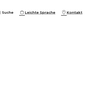
Suche
Leichte Sprache
Kontakt
eiterbildungen
ing & Empowerment
eschäftigung
che Orientierung