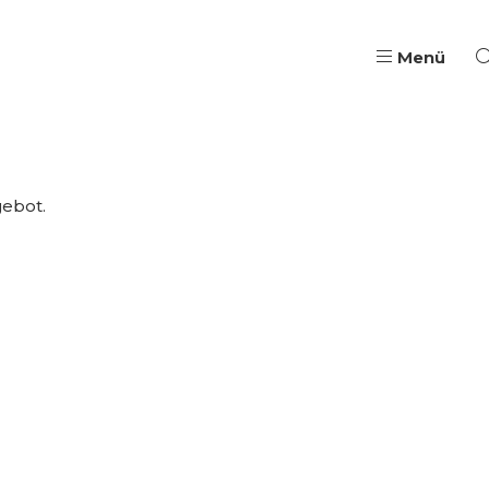
Menü
Pädagogische Aus- & W
gebot.
Qualifizierung, Coach
Wege in Ausbildung & B
Jugendarbeit & Berufli