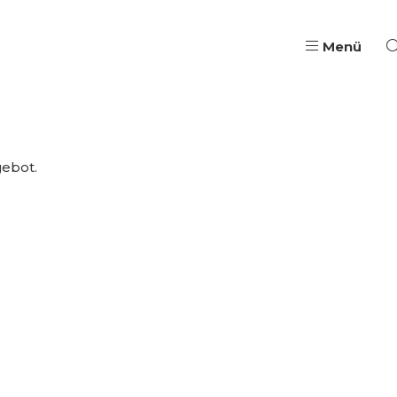
Menü
Pädagogische Aus- & W
gebot.
Qualifizierung, Coach
Wege in Ausbildung & B
Jugendarbeit & Berufli