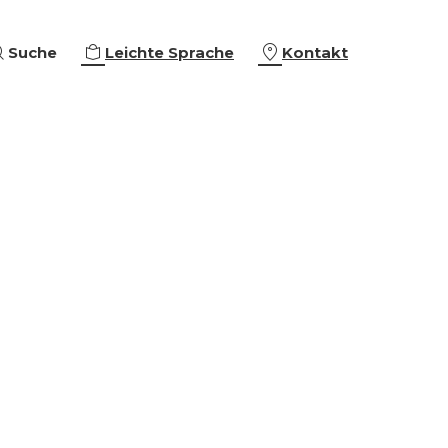
Suche
Leichte Sprache
Kontakt
eiterbildungen
ing & Empowerment
eschäftigung
che Orientierung