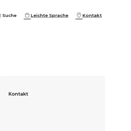
Suche
Leichte Sprache
Kontakt
eiterbildungen
ing & Empowerment
eschäftigung
che Orientierung
Kontakt