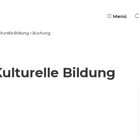
Menü
turelle Bildung
Buchung
Pädagogische Aus- & W
Qualifizierung, Coach
ulturelle Bildung
Wege in Ausbildung & B
Jugendarbeit & Berufli