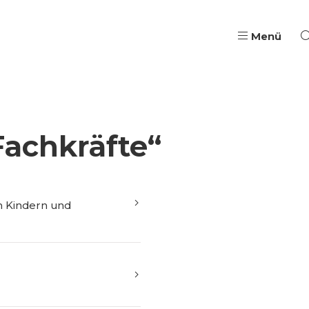
Menü
Pädagogische Aus- & W
achkräfte“
Qualifizierung, Coach
Wege in Ausbildung & B
Jugendarbeit & Berufli
 Kindern und