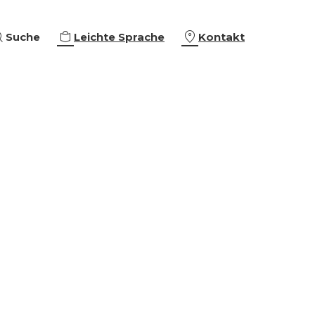
Suche
Leichte Sprache
Kontakt
eiterbildungen
ing & Empowerment
eschäftigung
che Orientierung