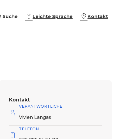
Suche
Leichte Sprache
Kontakt
eiterbildungen
ing & Empowerment
eschäftigung
che Orientierung
Kontakt
VERANTWORTLICHE
Vivien Langas
TELEFON