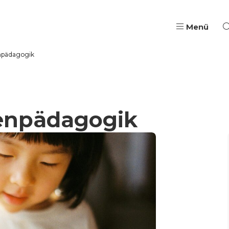
Menü
enpädagogik
Pädagogische Aus- & W
Qualifizierung, Coach
ienpädagogik
Wege in Ausbildung & B
Jugendarbeit & Berufli