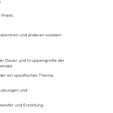
k
 Praxis
ndzentren und anderen sozialen
h der Dauer und Gruppengröße der
mende)
der ein spezifisches Thema,
xisübungen und
transfer und Erstellung